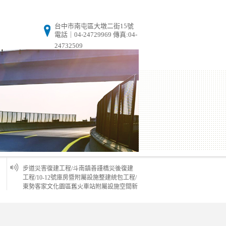
台中市南屯區大墩二街15號
電話｜04-24729969 傳真:04-
24732509
近期得標工程： 115年度臺中市公園新闢及
景觀改善工程/114年度臺中市大坑10號登山
步道災害復建工程/斗南鎮善謹橋災後復建
工程/10-12號庫房暨附屬設施整建統包工程/
東勢客家文化園區舊火車站附屬設施空間新
建工程施作案-第一階段：舊火車站復舊計
畫
近期得標工程： 115年度臺中市公園新闢及