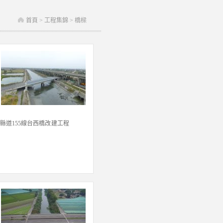
景觀改善工程/114年度臺中市大坑10號登山
步道災害復建工程/斗南鎮善謹橋災後復建
工程/10-12號庫房暨附屬設施整建統包工程/
首頁
> 工程集錦 > 橋樑
東勢客家文化園區舊火車站附屬設施空間新
建工程施作案-第一階段：舊火車站復舊計
畫
縣道155線台西橋改建工程