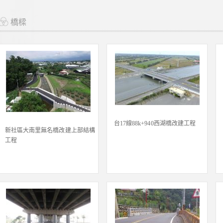
橋樑
台17線88k+940西湖橋改建工程
新社區大南里無名橋改建上部結構
工程