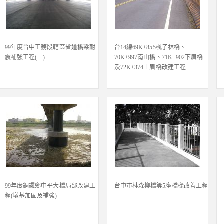
99年度台中工務段轄區省道橋梁耐
台14線69K+855楓子林橋、
震補強工程(二)
70K+997南山橋、71K+902下眉橋
及72K+374上眉橋改建工程
99年度銅鑼鄉中平大橋局部改建工
台中市林森柳橋等5座橋樑改善工程
程(墩基加固及補強)