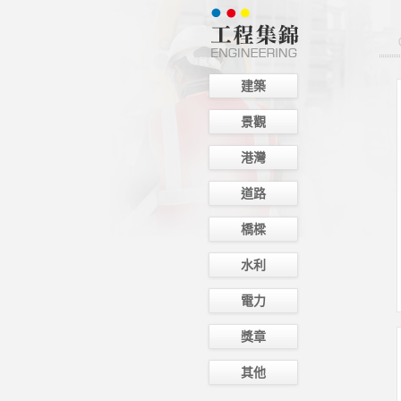
建築
景觀
港灣
道路
橋樑
水利
電力
獎章
其他