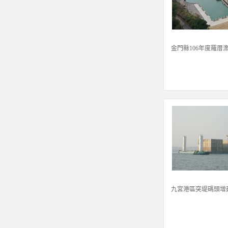
金門縣106年度羅厝
九宮港區突堤碼頭增