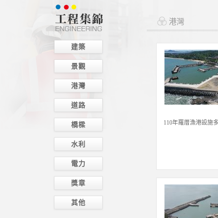
港灣
建築
景觀
港灣
道路
110年羅厝漁港設施
橋樑
水利
電力
獎章
其他