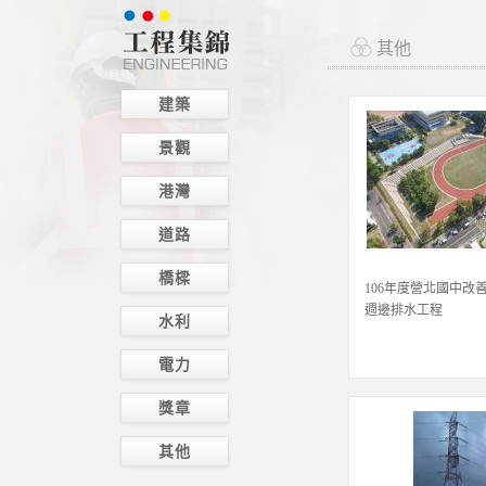
其他
建築
景觀
港灣
道路
橋樑
106年度營北國中改
週邊排水工程
水利
電力
獎章
其他