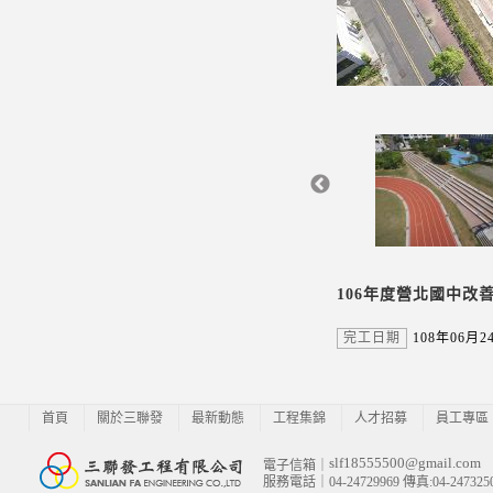
106年度營北國中改
完工日期
108年06月2
首頁
關於三聯發
最新動態
工程集錦
人才招募
員工專區
slf18555500@gmail.com
電子信箱｜
服務電話｜04-24729969 傳真:04-247325